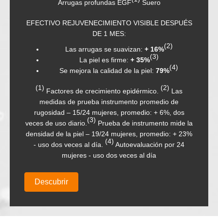
ro
Crema Ultra Alisante
LE DESPUÉS
EFICACIA CRONOLÓGICA SOBRE LAS
ARRUGAS:
(1)
(2)
En 1 hora, las arrugas deshidratación:
- 7%
16%
(3)
(2)
En una semana, la fatiga las arrugas:
- 24%
(4)
l:
79%
(3)
En 1 mes, arrugas de envejecimiento:
- 9%
(2)
co.
Las
(1)
Test de satisfacción en 24 voluntarios desp
medio de
(2)
usarlo dos veces al día durante 28 días.
En 
 + 6%, dos
(3)
mujeres - una aplicación clínica.
Autoevalua
mento mide la
por 22 mujeres - uso dos veces al día.
omedio: + 23%
ión por 24
ía
Descubrir