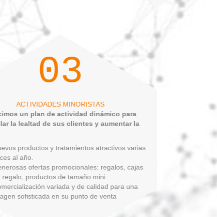
03
ACTIVIDADES MINORISTAS
blecimos un plan de actividad dinámico para
rrollar la lealtad de sus clientes y aumentar la
nta:
Nuevos productos y tratamientos atractivos varias
veces al año.
Generosas ofertas promocionales: regalos, cajas
de regalo, productos de tamaño mini
Comercialización variada y de calidad para una
imagen sofisticada en su punto de venta