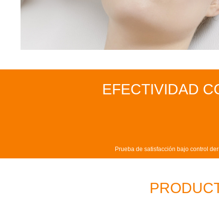
EFECTIVIDAD C
Prueba de satisfacción bajo control d
PRODUCT