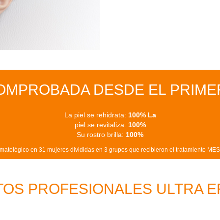
OMPROBADA DESDE EL PRIME
La piel se rehidrata:
100% La
piel se revitaliza:
100%
Su rostro brilla:
100%
ermatológico en 31 mujeres divididas en 3 grupos que recibieron el tratamiento
OS PROFESIONALES ULTRA E