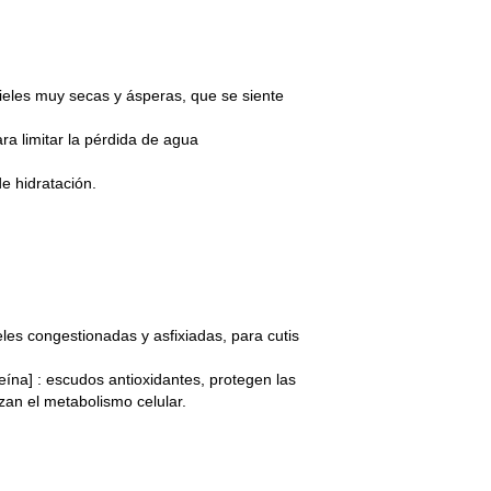
ieles muy secas y ásperas, que se siente
ara limitar la pérdida de agua
e hidratación.
les congestionadas y asfixiadas, para cutis
eína]
: escudos antioxidantes, protegen las
mizan el metabolismo celular.